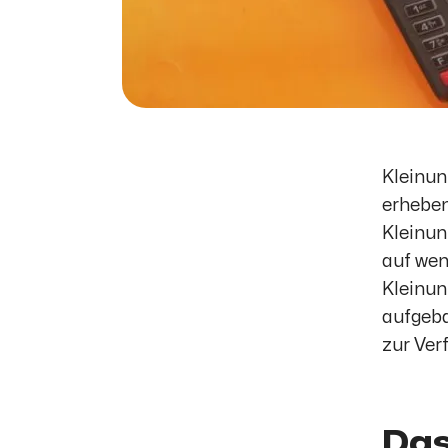
Kleinun
erhebe
Kleinun
auf wen
Kleinun
aufgeba
zur Ver
Das