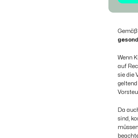
Gemäß 
gesond
Wenn K
auf Re
sie die
gelten
Vorsteu
Da auch
sind, k
müssen 
beachte