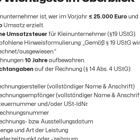
inunternehmer ist, wer im Vorjahr
≤ 25.000 Euro
und 
o
Umsatz erzielt.
ne Umsatzsteuer
für Kleinunternehmer (§19 UStG).
fohlene Hinweisformulierung: „Gemäß § 19 UStG wi
echnet/ausgewiesen.“
chnungen
10 Jahre
aufbewahren.
ichtangaben
auf der Rechnung (§ 14 Abs. 4 UStG):
Rechnungsersteller (vollständiger Name & Anschrift)
Rechnungsempfänger (vollständiger Name & Anschrif
Steuernummer und/oder USt-IdNr.
Rechnungsnummer
Rechnungs- bzw. Ausstellungsdatum
Menge und Art der Leistung
Lieferzeitpunkt oder -zeitraum