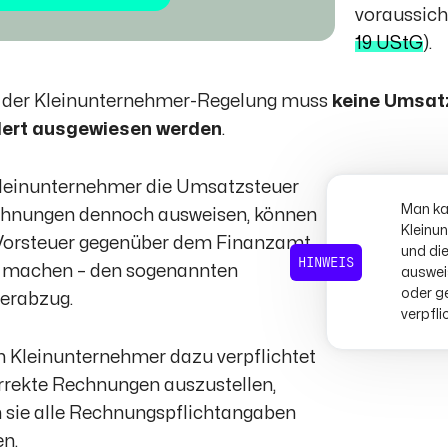
voraussicht
19 UStG
).
der Kleinunternehmer-Regelung muss
keine Umsat
ert ausgewiesen werden
.
leinunternehmer die Umsatzsteuer
Man ka
chnungen dennoch ausweisen, können
Kleinu
 Vorsteuer gegenüber dem Finanzamt
und di
HINWEIS
d machen – den sogenannten
auswei
oder ge
erabzug.
verpfli
 Kleinunternehmer dazu verpflichtet
orrekte Rechnungen auszustellen,
sie alle Rechnungspflichtangaben
n.