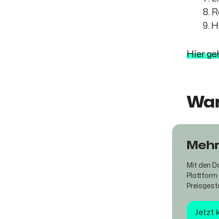
8. 
9. 
Hier ge
Wan
Mehr
Mit den D
Plattform 
Preisgest
Jetzt 