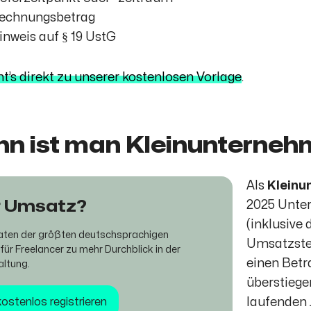
Rechnungsbetrag
Hinweis auf § 19 UstG
ht’s direkt zu unserer kostenlosen Vorlage
.
n ist man Kleinunterneh
Als
Kleinu
 Umsatz?
2025 Unte
(inklusive
aten der größten deutschsprachigen
Umsatzste
für Freelancer zu mehr Durchblick in der
einen Betr
altung.
überstiege
kostenlos registrieren
laufenden