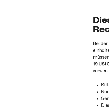
Die
Rec
Bei der
einhalt
müssen 
19 USt
verwend
Bit
Nac
Gem
Die