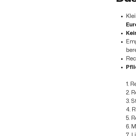
Kle
Eur
Kei
Emp
ber
Re
Pfl
1. 
2. 
3. 
4. 
5. 
6. 
7. 