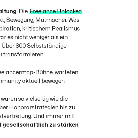
altung
: Die
Freelance Unlocked
unkt, Bewegung, Mutmacher. Was
piration, kritischem Realismus
ar es nicht weniger als ein
as: Über 800 Selbstständige
 transformieren.
freelancermap-Bühne, warteten
ommunity aktuell bewegen.
waren so vielseitig wie die
ber Honorarstrategien bis zu
bstvertretung. Und immer mit
d gesellschaftlich zu stärken
,