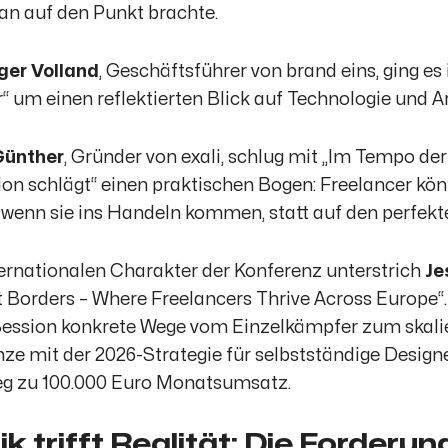
an auf den Punkt brachte.
ger Volland
, Geschäftsführer von brand eins, ging es
“
um einen reflektierten Blick auf Technologie und Ar
Günther
, Gründer von exali, schlug mit
„Im Tempo der 
ion schlägt“
einen praktischen Bogen: Freelancer kön
 wenn sie ins Handeln kommen, statt auf den perfek
ernationalen Charakter der Konferenz unterstrich
Je
 Borders – Where Freelancers Thrive Across Europe“
Session konkrete Wege vom Einzelkämpfer zum skali
ze mit der 2026-Strategie für selbstständige Design
g zu 100.000 Euro Monatsumsatz.
tik trifft Realität: Die Forderu