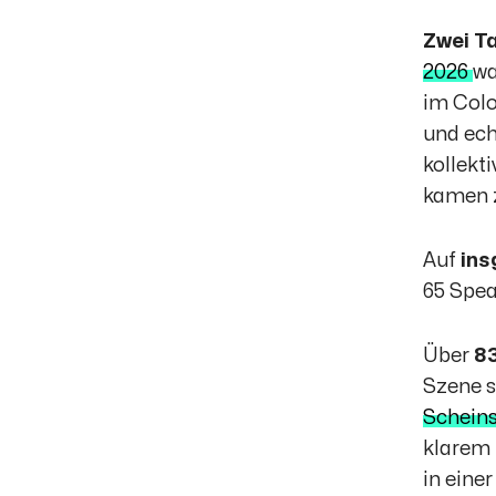
Zwei T
2026
wa
im Colo
und ech
kollekt
kamen 
Auf
ins
65 Spea
Über
8
Szene s
Scheins
klarem 
in eine