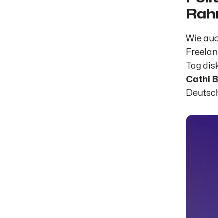
Rah
Wie auc
Freelan
Tag dis
Cathi 
Deutsc