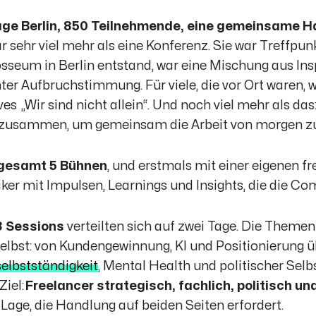
age Berlin, 850 Teilnehmende, eine gemeinsame H
r sehr viel mehr als eine Konferenz. Sie war Treffp
sseum in Berlin entstand, war eine Mischung aus Ins
ter Aufbruchstimmung. Für viele, die vor Ort waren, w
ives „Wir sind nicht allein“. Und noch viel mehr als d
zusammen, um gemeinsam die Arbeit von morgen zu
gesamt 5 Bühnen
, und erstmals mit einer eigenen 
ker mit Impulsen, Learnings und Insights, die die C
3 Sessions
verteilten sich auf zwei Tage. Die Themen 
elbst: von Kundengewinnung, KI und Positionierung ü
elbstständigkeit
, Mental Health und politischer Sel
Ziel:
Freelancer strategisch, fachlich, politisch un
r Lage, die Handlung auf beiden Seiten erfordert.