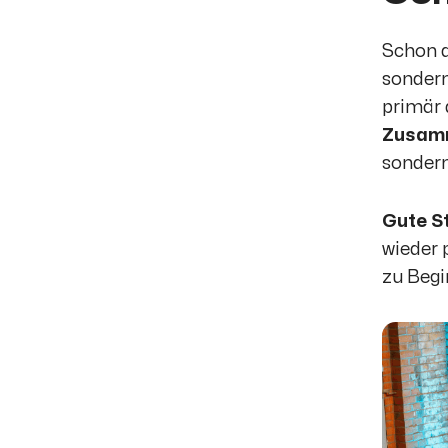
Schon d
sondern
primär 
Zusam
sondern
Gute S
wieder 
zu Begi