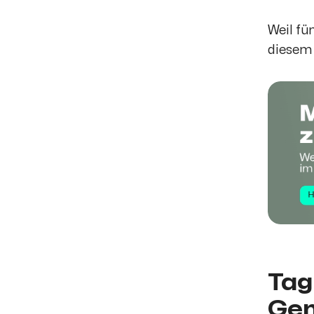
Weil fü
diesem 
Tag
Gem