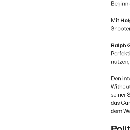
Beginn 
Mit
Hol
Shooter
Ralph 
Perfekt
nutzen,
Den int
Without
seiner 
das Gan
dem We
Poli