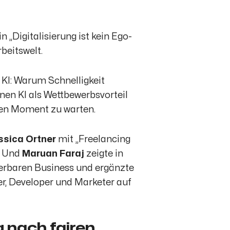
 in
„Digitalisierung ist kein Ego-
beitswelt.
KI: Warum Schnelligkeit
nen KI als Wettbewerbsvorteil
ten Moment zu warten.
ssica Ortner
mit
„Freelancing
. Und
Maruan Faraj
zeigte in
erbaren Business und ergänzte
er, Developer und Marketer auf
ng nach fairen