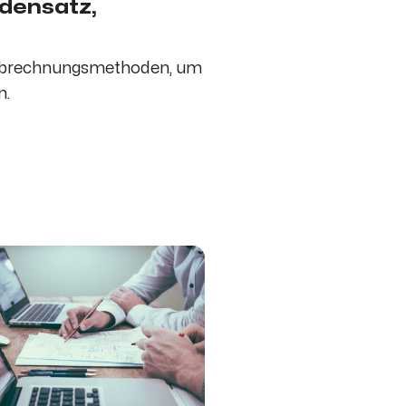
densatz,
r Abrechnungsmethoden, um
n.