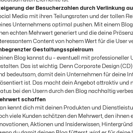
teigerung der Besucherzahlen durch Verlinkung au
cial Media mit ihren Teilungsraten und der tollen R
ines Unternehmens optimal pushen. Mit einem Blog s
nen echten Mehrwert generiert und die deine Präsenz
teressantem Content von hohem Wert für die User ve
nbegrenzter Gestaltungsspielraum
inen Blog kannst du – eventuell mit professioneller 
stalten. Das ist wichtig. Denn Corporate Design (CD)
nd bedeutsam, damit dein Unternehmen für deine Int
äsentiert ist. Das macht dein Angebot attraktiv und 
atus bei den Usern durch den Blog nachhaltig verbes
ehrwert schaffen
n kennt dich mit deinen Produkten und Dienstleistun
ch viele Kunden schätzen den Mehrwert, den ihnen e
novationen, Aktionen und Insiderwissen, Hintergrü
wenn du damit deinen Blog fütterst, wird er für dein