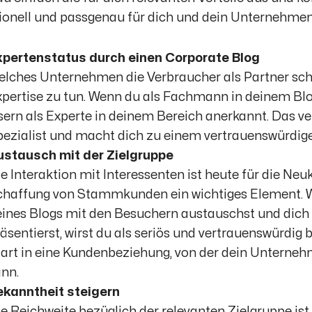
ionell und passgenau für dich und dein Unternehmen
xpertenstatus durch einen Corporate Blog
lches Unternehmen die Verbraucher als Partner schä
pertise zu tun. Wenn du als Fachmann in deinem Blog 
ern als Experte in deinem Bereich anerkannt. Das ver
ezialist und macht dich zu einem vertrauenswürdige
ustausch mit der Zielgruppe
e Interaktion mit Interessenten ist heute für die N
chaffung von Stammkunden ein wichtiges Element.
ines Blogs mit den Besuchern austauschst und dich a
äsentierst, wirst du als seriös und vertrauenswürdig 
art in eine Kundenbeziehung, von der dein Unterneh
nn.
ekanntheit steigern
e Reichweite bezüglich der relevanten Zielgruppe ist