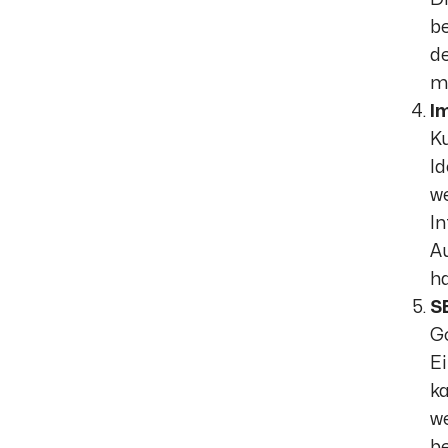
be
de
m
I
K
Id
we
In
Au
h
S
Go
Ei
ka
we
b