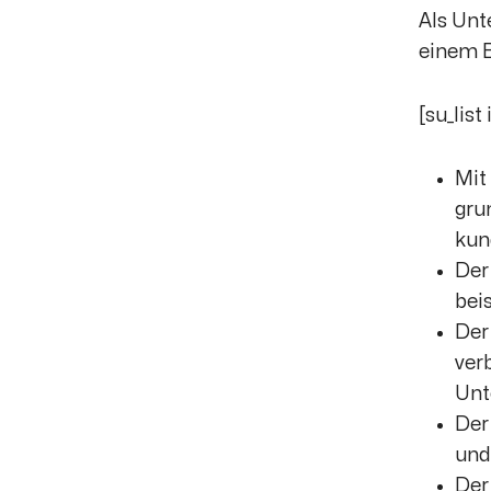
Als Unt
einem B
[su_lis
Mit
gru
kun
Der
bei
Der
ver
Unt
Der
und
Der