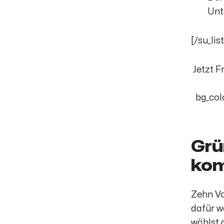
Unt
[/su_list
Jetzt F
bg_col
Grü
kom
Zehn Vo
dafür w
wählst 