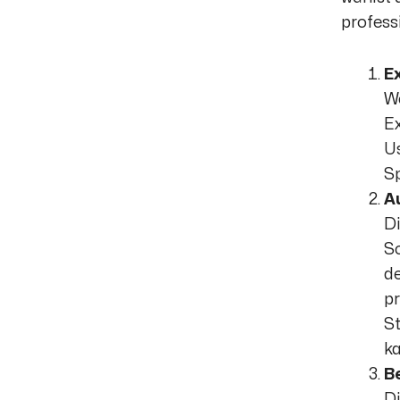
profess
E
We
Ex
Us
Sp
A
Di
S
de
pr
St
ka
B
Di