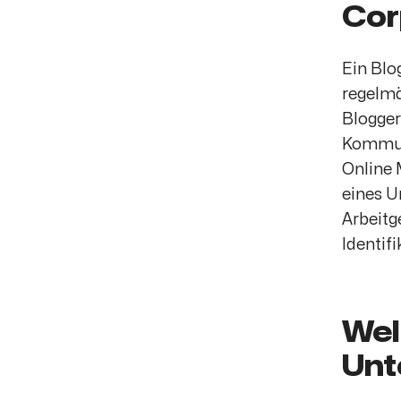
Cor
Ein Blo
regelmä
Blogger
Kommuni
Online 
eines U
Arbeitg
Identif
Wel
Unt