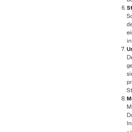
S
So
de
ei
in
U
De
ge
si
pr
St
M
Ma
Do
In
– 