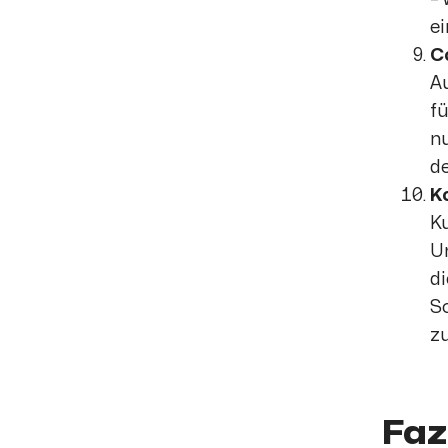
ei
C
Au
fü
nu
de
K
Ku
Un
di
So
zu
Faz