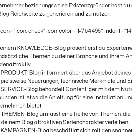
ernehmer beziehungsweise Existenzgründer hast du 
log Reichweite zu generieren und zu nutzen.
t icon=“icon: check“ icon_color=“#7b4495″ indent=“14
 einem KNOWLEDGE-Blog präsentierst du Expertenwi
ndsätzliche Themen zu deiner Branche und ihrem A
denattraktiv.
 PRODUKT-Blog informiert über das Angebot deines
spielsweise Neuerungen, technische Merkmale und E
 SERVICE-Blog behandelt Content, der mit dem Nutz
bunden ist, etwa die Anleitung für eine Installation u
ernehmen bietet.
 THEMEN-Blog umfasst eine Reihe von Themen, di
 deinem Blog attraktiven Seriencharakter verleihen.
 KAMPAGNEN-Blog beschäftigt sich mit den spanne